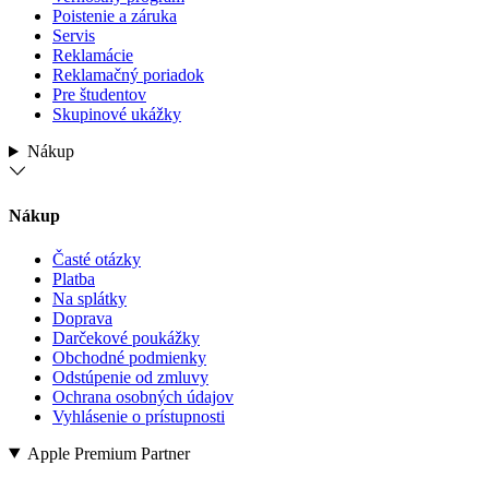
Poistenie a záruka
Servis
Reklamácie
Reklamačný poriadok
Pre študentov
Skupinové ukážky
Nákup
Nákup
Časté otázky
Platba
Na splátky
Doprava
Darčekové poukážky
Obchodné podmienky
Odstúpenie od zmluvy
Ochrana osobných údajov
Vyhlásenie o prístupnosti
Apple Premium Partner