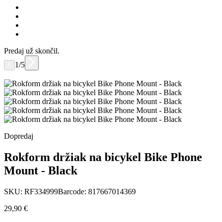
Predaj už skončil.
1/5
Dopredaj
Rokform držiak na bicykel Bike Phone
Mount - Black
SKU: RF334999
Barcode: 817667014369
29,90 €