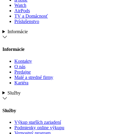
Watch
AirPods
TV a Domácnosť
Príslušenstvo
Informácie
Informácie
Kontakty
O nás
Predajne
Malé a stredné firmy
Kariéra
Služby
Služby
Výkup starších zariadení
Podmienky online výkupu
Vernostný program