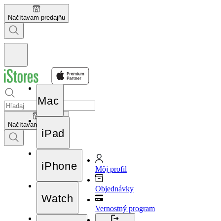
Načítavam predajňu
Mac
Načítavam predajňu
iPad
iPhone
Môj profil
Objednávky
Watch
Vernostný program