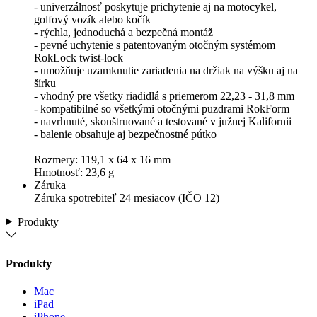
- univerzálnosť poskytuje prichytenie aj na motocykel,
golfový vozík alebo kočík
- rýchla, jednoduchá a bezpečná montáž
- pevné uchytenie s patentovaným otočným systémom
RokLock twist-lock
- umožňuje uzamknutie zariadenia na držiak na výšku aj na
šírku
- vhodný pre všetky riadidlá s priemerom 22,23 - 31,8 mm
- kompatibilné so všetkými otočnými puzdrami RokForm
- navrhnuté, skonštruované a testované v južnej Kalifornii
- balenie obsahuje aj bezpečnostné pútko
Rozmery: 119,1 x 64 x 16 mm
Hmotnosť: 23,6 g
Záruka
Záruka spotrebiteľ 24 mesiacov (IČO 12)
Produkty
Produkty
Mac
iPad
iPhone