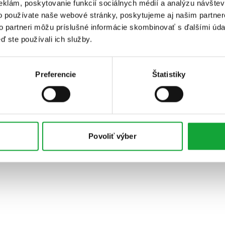
eklám, poskytovanie funkcií sociálnych médií a analýzu návšte
o používate naše webové stránky, poskytujeme aj našim partner
to partneri môžu príslušné informácie skombinovať s ďalšími údaj
ď ste používali ich služby.
Preferencie
Štatistiky
Povoliť výber