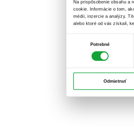
Na prispôsobenie obsahu a r
cookie. Informácie o tom, ak
médií, inzercie a analýzy. Tí
alebo ktoré od vás získali, ke
Výber
Potrebné
súhlasu
Odmietnuť