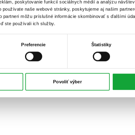
eklám, poskytovanie funkcií sociálnych médií a analýzu návšte
o používate naše webové stránky, poskytujeme aj našim partner
to partneri môžu príslušné informácie skombinovať s ďalšími údaj
ď ste používali ich služby.
Preferencie
Štatistiky
Povoliť výber