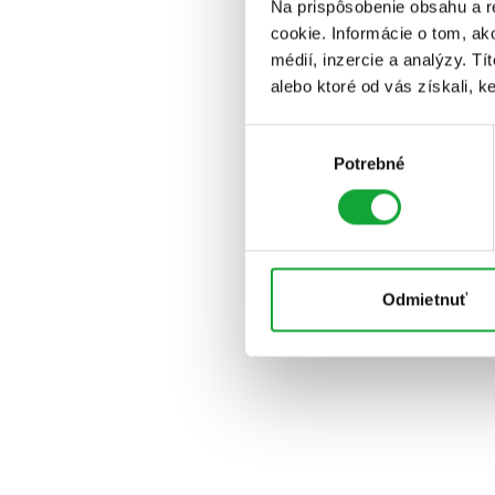
Na prispôsobenie obsahu a r
cookie. Informácie o tom, ak
médií, inzercie a analýzy. Tí
alebo ktoré od vás získali, ke
Výber
Potrebné
súhlasu
Odmietnuť