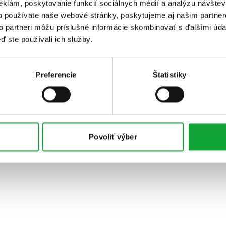
eklám, poskytovanie funkcií sociálnych médií a analýzu návšte
o používate naše webové stránky, poskytujeme aj našim partner
to partneri môžu príslušné informácie skombinovať s ďalšími údaj
ď ste používali ich služby.
Preferencie
Štatistiky
Povoliť výber