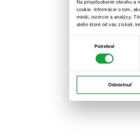
Na prispôsobenie obsahu a r
cookie. Informácie o tom, ak
médií, inzercie a analýzy. Tí
alebo ktoré od vás získali, ke
Výber
Potrebné
súhlasu
Odmietnuť