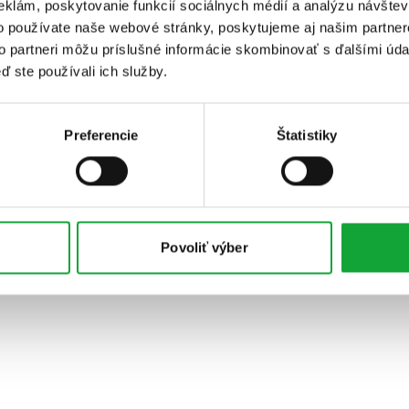
eklám, poskytovanie funkcií sociálnych médií a analýzu návšte
o používate naše webové stránky, poskytujeme aj našim partner
to partneri môžu príslušné informácie skombinovať s ďalšími údaj
ď ste používali ich služby.
Preferencie
Štatistiky
Povoliť výber