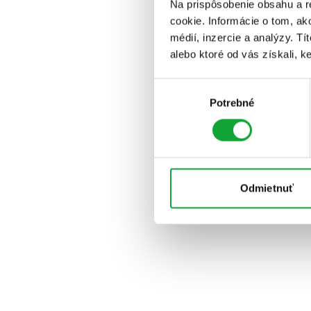
Na prispôsobenie obsahu a r
cookie. Informácie o tom, ak
médií, inzercie a analýzy. Tí
alebo ktoré od vás získali, ke
Výber
Potrebné
súhlasu
Odmietnuť