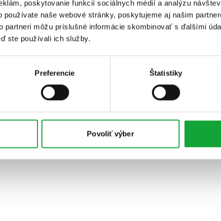
eklám, poskytovanie funkcií sociálnych médií a analýzu návšte
o používate naše webové stránky, poskytujeme aj našim partner
to partneri môžu príslušné informácie skombinovať s ďalšími údaj
ď ste používali ich služby.
Preferencie
Štatistiky
Povoliť výber