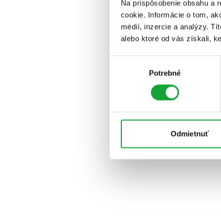
Na prispôsobenie obsahu a r
cookie. Informácie o tom, ak
médií, inzercie a analýzy. Tí
alebo ktoré od vás získali, ke
Výber
Potrebné
súhlasu
Odmietnuť