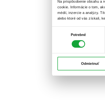
Na prispôsobenie obsahu a r
cookie. Informácie o tom, ak
médií, inzercie a analýzy. Tí
alebo ktoré od vás získali, ke
Výber
Potrebné
súhlasu
Odmietnuť