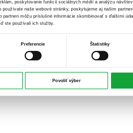
eklám, poskytovanie funkcií sociálnych médií a analýzu návšte
o používate naše webové stránky, poskytujeme aj našim partner
to partneri môžu príslušné informácie skombinovať s ďalšími údaj
ď ste používali ich služby.
Preferencie
Štatistiky
Povoliť výber