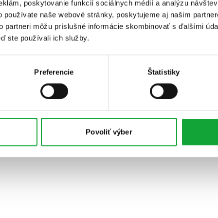
eklám, poskytovanie funkcií sociálnych médií a analýzu návšte
o používate naše webové stránky, poskytujeme aj našim partner
to partneri môžu príslušné informácie skombinovať s ďalšími údaj
ď ste používali ich služby.
Preferencie
Štatistiky
Povoliť výber