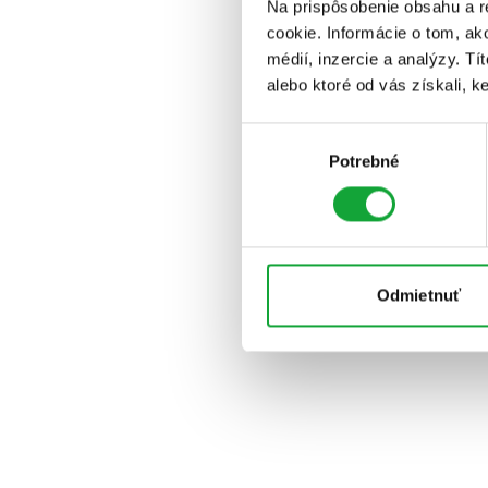
Na prispôsobenie obsahu a r
cookie. Informácie o tom, ak
médií, inzercie a analýzy. Tí
alebo ktoré od vás získali, ke
Výber
Potrebné
súhlasu
Odmietnuť