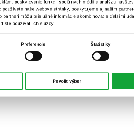
eklám, poskytovanie funkcií sociálnych médií a analýzu návšte
o používate naše webové stránky, poskytujeme aj našim partner
to partneri môžu príslušné informácie skombinovať s ďalšími údaj
ď ste používali ich služby.
Preferencie
Štatistiky
Povoliť výber