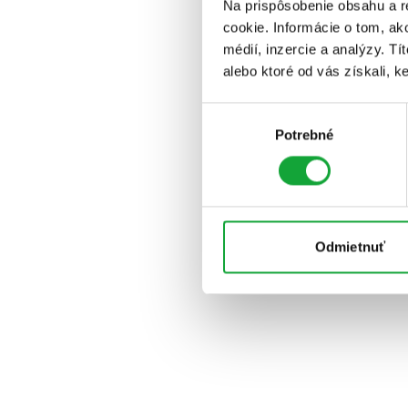
Na prispôsobenie obsahu a r
cookie. Informácie o tom, ak
médií, inzercie a analýzy. Tí
alebo ktoré od vás získali, ke
Výber
Potrebné
súhlasu
Odmietnuť