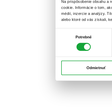
Na prispôsobenie obsahu a r
cookie. Informácie o tom, ak
médií, inzercie a analýzy. Tí
alebo ktoré od vás získali, ke
Výber
Potrebné
súhlasu
Odmietnuť