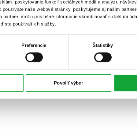
eklám, poskytovanie funkcií sociálnych médií a analýzu návšte
o používate naše webové stránky, poskytujeme aj našim partner
to partneri môžu príslušné informácie skombinovať s ďalšími údaj
ď ste používali ich služby.
Preferencie
Štatistiky
Povoliť výber