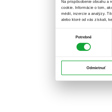
Na prispôsobenie obsahu a r
cookie. Informácie o tom, ak
médií, inzercie a analýzy. Tí
alebo ktoré od vás získali, ke
Výber
Potrebné
súhlasu
Odmietnuť