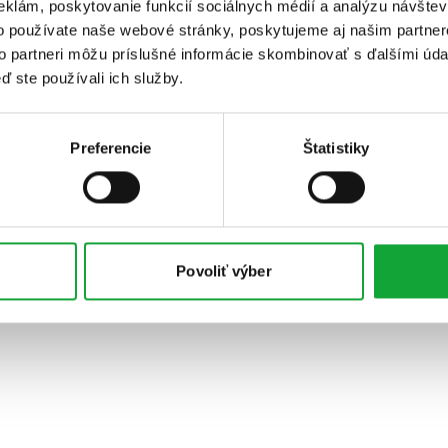
eklám, poskytovanie funkcií sociálnych médií a analýzu návšte
o používate naše webové stránky, poskytujeme aj našim partner
to partneri môžu príslušné informácie skombinovať s ďalšími údaj
ď ste používali ich služby.
Preferencie
Štatistiky
Povoliť výber