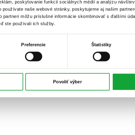
eklám, poskytovanie funkcií sociálnych médií a analýzu návšte
o používate naše webové stránky, poskytujeme aj našim partner
to partneri môžu príslušné informácie skombinovať s ďalšími údaj
ď ste používali ich služby.
Preferencie
Štatistiky
Povoliť výber