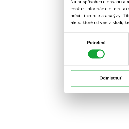
Na prispôsobenie obsahu a r
cookie. Informácie o tom, ak
médií, inzercie a analýzy. Tí
alebo ktoré od vás získali, ke
Výber
Potrebné
súhlasu
Odmietnuť