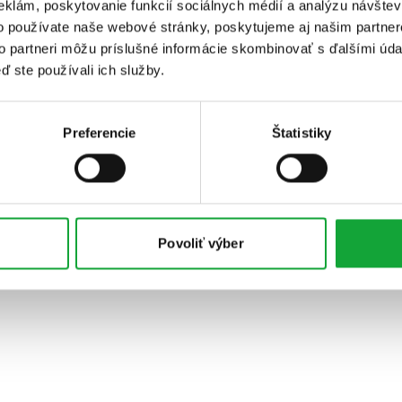
eklám, poskytovanie funkcií sociálnych médií a analýzu návšte
o používate naše webové stránky, poskytujeme aj našim partner
to partneri môžu príslušné informácie skombinovať s ďalšími údaj
ď ste používali ich služby.
Preferencie
Štatistiky
Povoliť výber