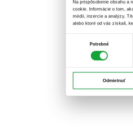
Na prispôsobenie obsahu a r
cookie. Informácie o tom, ak
médií, inzercie a analýzy. Tí
alebo ktoré od vás získali, ke
Výber
Potrebné
súhlasu
Odmietnuť