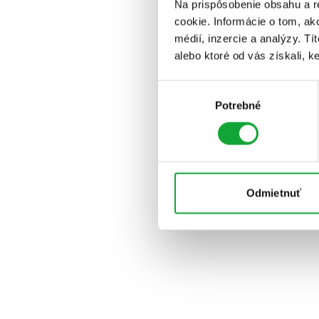
Na prispôsobenie obsahu a r
cookie. Informácie o tom, ak
médií, inzercie a analýzy. Tí
alebo ktoré od vás získali, ke
Výber
Potrebné
súhlasu
Odmietnuť