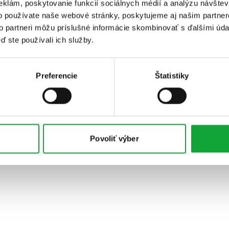
eklám, poskytovanie funkcií sociálnych médií a analýzu návšte
o používate naše webové stránky, poskytujeme aj našim partner
to partneri môžu príslušné informácie skombinovať s ďalšími údaj
ď ste používali ich služby.
Preferencie
Štatistiky
Povoliť výber