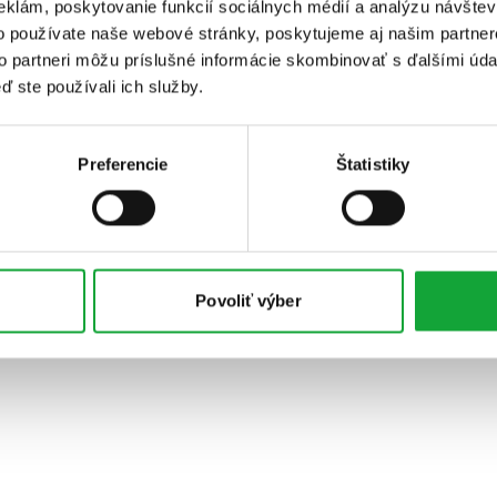
eklám, poskytovanie funkcií sociálnych médií a analýzu návšte
o používate naše webové stránky, poskytujeme aj našim partner
to partneri môžu príslušné informácie skombinovať s ďalšími údaj
ď ste používali ich služby.
Preferencie
Štatistiky
Povoliť výber