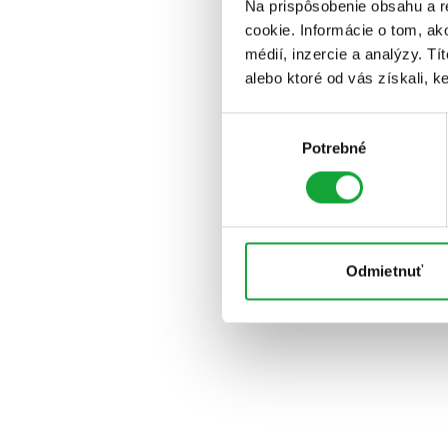
Na prispôsobenie obsahu a r
cookie. Informácie o tom, ak
médií, inzercie a analýzy. Tí
alebo ktoré od vás získali, ke
Výber
Potrebné
súhlasu
Odmietnuť