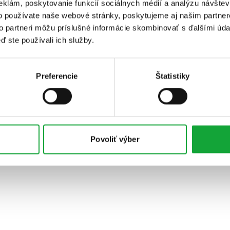
eklám, poskytovanie funkcií sociálnych médií a analýzu návšte
o používate naše webové stránky, poskytujeme aj našim partner
to partneri môžu príslušné informácie skombinovať s ďalšími údaj
ď ste používali ich služby.
Preferencie
Štatistiky
Povoliť výber