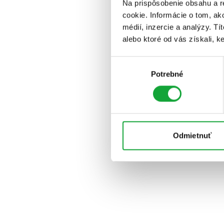
Na prispôsobenie obsahu a r
cookie. Informácie o tom, ak
médií, inzercie a analýzy. Tí
alebo ktoré od vás získali, ke
Výber
Potrebné
súhlasu
Odmietnuť