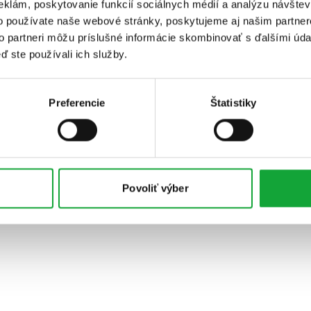
eklám, poskytovanie funkcií sociálnych médií a analýzu návšte
o používate naše webové stránky, poskytujeme aj našim partner
to partneri môžu príslušné informácie skombinovať s ďalšími údaj
ď ste používali ich služby.
Preferencie
Štatistiky
Povoliť výber