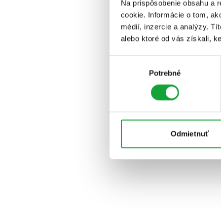
Na prispôsobenie obsahu a r
cookie. Informácie o tom, ak
médií, inzercie a analýzy. Tí
alebo ktoré od vás získali, ke
Výber
Potrebné
súhlasu
Odmietnuť