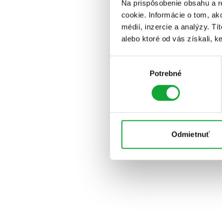
Na prispôsobenie obsahu a r
cookie. Informácie o tom, ak
médií, inzercie a analýzy. Tí
alebo ktoré od vás získali, ke
Výber
Potrebné
súhlasu
Odmietnuť