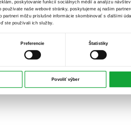
eklám, poskytovanie funkcií sociálnych médií a analýzu návšte
o používate naše webové stránky, poskytujeme aj našim partner
to partneri môžu príslušné informácie skombinovať s ďalšími údaj
ď ste používali ich služby.
Preferencie
Štatistiky
Povoliť výber