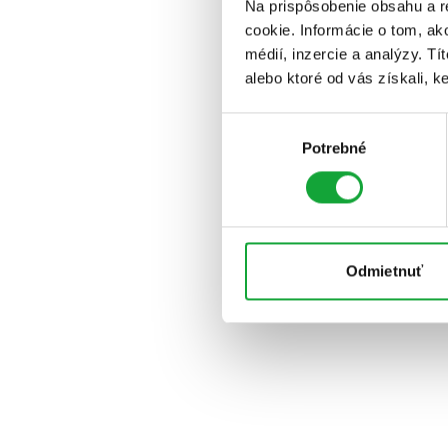
Na prispôsobenie obsahu a r
cookie. Informácie o tom, ak
médií, inzercie a analýzy. Tí
alebo ktoré od vás získali, ke
Výber
Potrebné
súhlasu
Odmietnuť