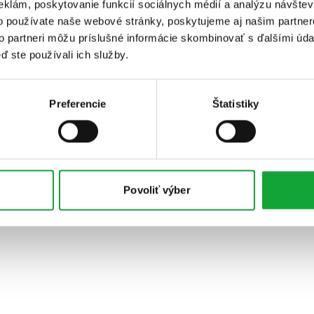
eklám, poskytovanie funkcií sociálnych médií a analýzu návšte
o používate naše webové stránky, poskytujeme aj našim partner
to partneri môžu príslušné informácie skombinovať s ďalšími údaj
ď ste používali ich služby.
Preferencie
Štatistiky
Povoliť výber