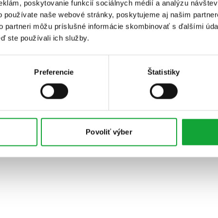
eklám, poskytovanie funkcií sociálnych médií a analýzu návšte
o používate naše webové stránky, poskytujeme aj našim partner
to partneri môžu príslušné informácie skombinovať s ďalšími údaj
ď ste používali ich služby.
Preferencie
Štatistiky
Povoliť výber