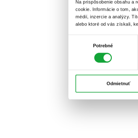
Na prispôsobenie obsahu a r
cookie. Informácie o tom, ak
médií, inzercie a analýzy. Tí
alebo ktoré od vás získali, ke
Výber
Potrebné
súhlasu
Odmietnuť