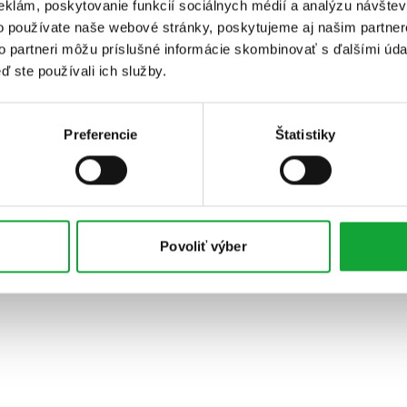
eklám, poskytovanie funkcií sociálnych médií a analýzu návšte
o používate naše webové stránky, poskytujeme aj našim partner
to partneri môžu príslušné informácie skombinovať s ďalšími údaj
ď ste používali ich služby.
Preferencie
Štatistiky
Povoliť výber