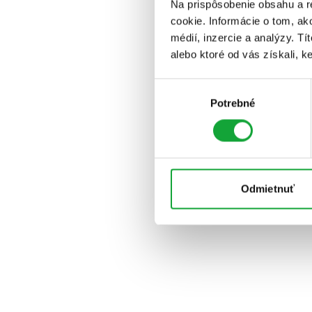
Na prispôsobenie obsahu a r
cookie. Informácie o tom, ak
médií, inzercie a analýzy. Tí
alebo ktoré od vás získali, ke
Výber
Potrebné
súhlasu
Odmietnuť