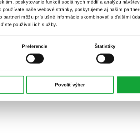
eklám, poskytovanie funkcií sociálnych médií a analýzu návšte
o používate naše webové stránky, poskytujeme aj našim partner
to partneri môžu príslušné informácie skombinovať s ďalšími údaj
ď ste používali ich služby.
Preferencie
Štatistiky
Povoliť výber