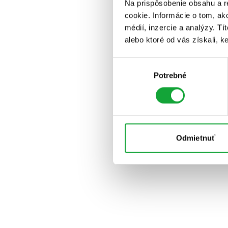
Na prispôsobenie obsahu a r
cookie. Informácie o tom, ak
médií, inzercie a analýzy. Tí
alebo ktoré od vás získali, ke
Výber
Potrebné
súhlasu
Odmietnuť