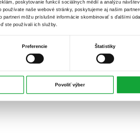
eklám, poskytovanie funkcií sociálnych médií a analýzu návšte
o používate naše webové stránky, poskytujeme aj našim partner
to partneri môžu príslušné informácie skombinovať s ďalšími údaj
ď ste používali ich služby.
Preferencie
Štatistiky
Povoliť výber