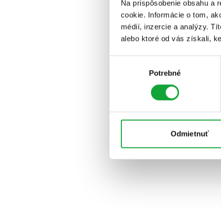
Na prispôsobenie obsahu a r
cookie. Informácie o tom, ak
médií, inzercie a analýzy. Tí
alebo ktoré od vás získali, ke
Výber
Potrebné
súhlasu
Odmietnuť