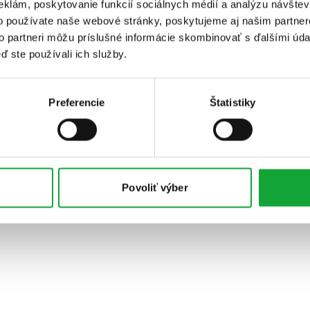
eklám, poskytovanie funkcií sociálnych médií a analýzu návšte
o používate naše webové stránky, poskytujeme aj našim partner
to partneri môžu príslušné informácie skombinovať s ďalšími údaj
ď ste používali ich služby.
Preferencie
Štatistiky
Povoliť výber