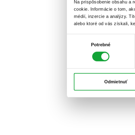
Na prispôsobenie obsahu a r
cookie. Informácie o tom, ak
médií, inzercie a analýzy. Tí
alebo ktoré od vás získali, ke
Výber
Potrebné
súhlasu
Odmietnuť