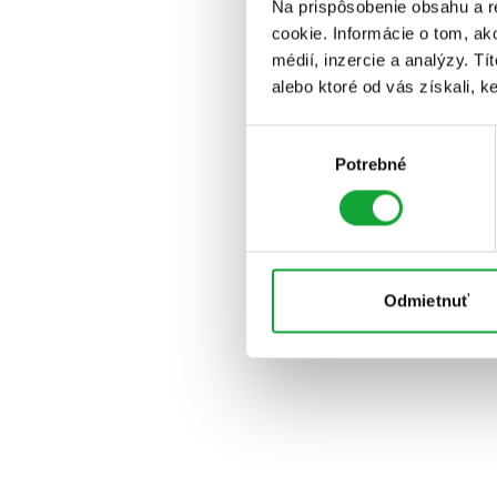
Na prispôsobenie obsahu a r
cookie. Informácie o tom, ak
médií, inzercie a analýzy. Tí
alebo ktoré od vás získali, ke
Výber
Potrebné
súhlasu
Odmietnuť