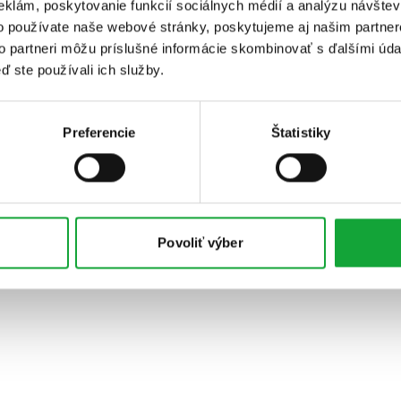
eklám, poskytovanie funkcií sociálnych médií a analýzu návšte
o používate naše webové stránky, poskytujeme aj našim partner
to partneri môžu príslušné informácie skombinovať s ďalšími údaj
ď ste používali ich služby.
Preferencie
Štatistiky
Povoliť výber