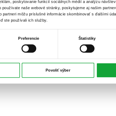
eklám, poskytovanie funkcií sociálnych médií a analýzu návšte
o používate naše webové stránky, poskytujeme aj našim partner
to partneri môžu príslušné informácie skombinovať s ďalšími údaj
ď ste používali ich služby.
Preferencie
Štatistiky
Povoliť výber