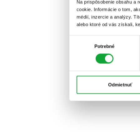
Na prispôsobenie obsahu a r
cookie. Informácie o tom, ak
médií, inzercie a analýzy. Tí
alebo ktoré od vás získali, ke
Výber
Potrebné
súhlasu
Odmietnuť