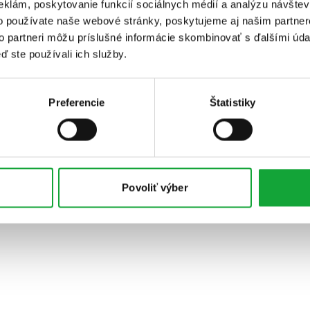
eklám, poskytovanie funkcií sociálnych médií a analýzu návšte
o používate naše webové stránky, poskytujeme aj našim partner
to partneri môžu príslušné informácie skombinovať s ďalšími údaj
ď ste používali ich služby.
Preferencie
Štatistiky
Povoliť výber