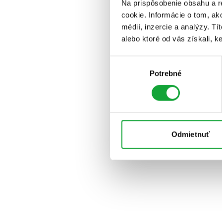
Na prispôsobenie obsahu a r
cookie. Informácie o tom, ak
médií, inzercie a analýzy. Tí
alebo ktoré od vás získali, ke
Výber
Potrebné
súhlasu
Odmietnuť