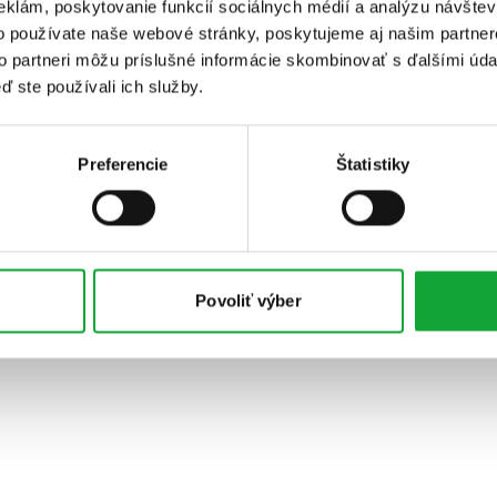
eklám, poskytovanie funkcií sociálnych médií a analýzu návšte
o používate naše webové stránky, poskytujeme aj našim partner
to partneri môžu príslušné informácie skombinovať s ďalšími údaj
ď ste používali ich služby.
Preferencie
Štatistiky
Povoliť výber