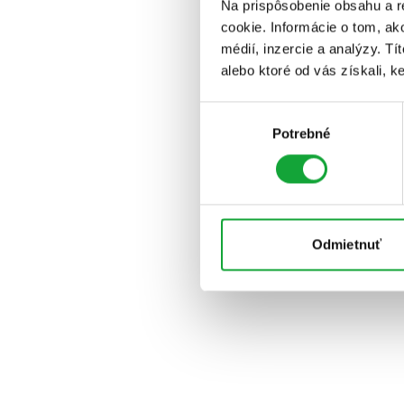
Na prispôsobenie obsahu a r
cookie. Informácie o tom, ak
médií, inzercie a analýzy. Tí
alebo ktoré od vás získali, ke
Výber
Potrebné
súhlasu
Odmietnuť