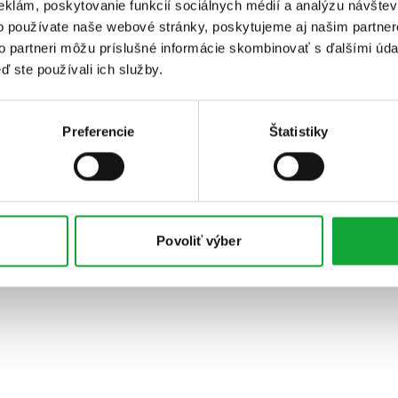
eklám, poskytovanie funkcií sociálnych médií a analýzu návšte
o používate naše webové stránky, poskytujeme aj našim partner
to partneri môžu príslušné informácie skombinovať s ďalšími údaj
ď ste používali ich služby.
Preferencie
Štatistiky
Povoliť výber