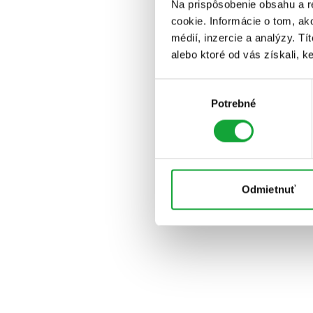
Na prispôsobenie obsahu a r
cookie. Informácie o tom, ak
médií, inzercie a analýzy. Tí
alebo ktoré od vás získali, ke
Výber
Potrebné
súhlasu
Odmietnuť