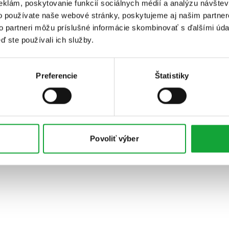
eklám, poskytovanie funkcií sociálnych médií a analýzu návšte
o používate naše webové stránky, poskytujeme aj našim partner
to partneri môžu príslušné informácie skombinovať s ďalšími údaj
ď ste používali ich služby.
Preferencie
Štatistiky
Povoliť výber