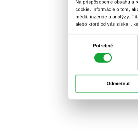
Na prispôsobenie obsahu a r
cookie. Informácie o tom, ak
médií, inzercie a analýzy. Tí
alebo ktoré od vás získali, ke
Výber
Potrebné
súhlasu
Odmietnuť