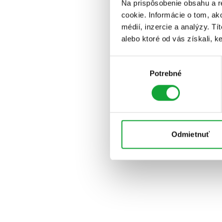
Na prispôsobenie obsahu a r
cookie. Informácie o tom, ak
médií, inzercie a analýzy. Tí
alebo ktoré od vás získali, ke
Výber
Potrebné
súhlasu
Odmietnuť