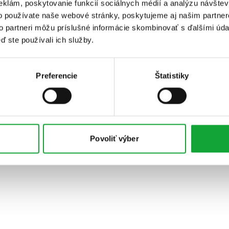
eklám, poskytovanie funkcií sociálnych médií a analýzu návšte
o používate naše webové stránky, poskytujeme aj našim partner
to partneri môžu príslušné informácie skombinovať s ďalšími údaj
ď ste používali ich služby.
Preferencie
Štatistiky
Povoliť výber