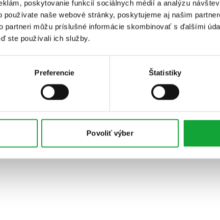
eklám, poskytovanie funkcií sociálnych médií a analýzu návšte
o používate naše webové stránky, poskytujeme aj našim partner
to partneri môžu príslušné informácie skombinovať s ďalšími údaj
ď ste používali ich služby.
Preferencie
Štatistiky
Povoliť výber