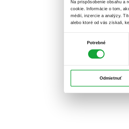
Na prispôsobenie obsahu a r
cookie. Informácie o tom, ak
médií, inzercie a analýzy. Tí
alebo ktoré od vás získali, ke
Výber
Potrebné
súhlasu
Odmietnuť