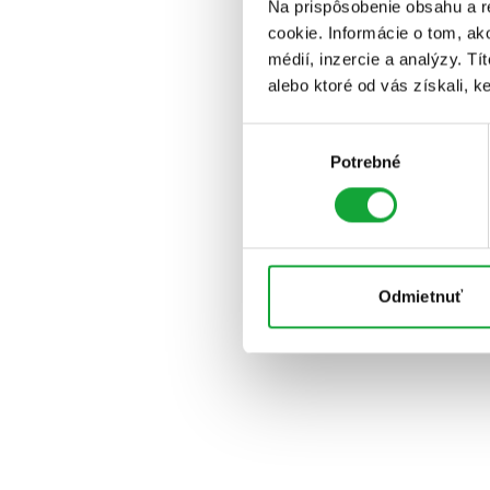
Na prispôsobenie obsahu a r
cookie. Informácie o tom, ak
médií, inzercie a analýzy. Tí
alebo ktoré od vás získali, ke
Výber
Potrebné
súhlasu
Odmietnuť