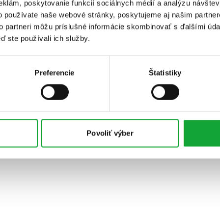
eklám, poskytovanie funkcií sociálnych médií a analýzu návšte
o používate naše webové stránky, poskytujeme aj našim partner
to partneri môžu príslušné informácie skombinovať s ďalšími údaj
ď ste používali ich služby.
Preferencie
Štatistiky
Povoliť výber