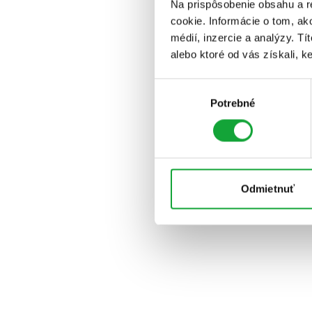
Na prispôsobenie obsahu a r
cookie. Informácie o tom, ak
médií, inzercie a analýzy. Tí
alebo ktoré od vás získali, ke
Výber
Potrebné
súhlasu
Odmietnuť