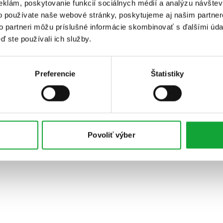
eklám, poskytovanie funkcií sociálnych médií a analýzu návšte
o používate naše webové stránky, poskytujeme aj našim partner
to partneri môžu príslušné informácie skombinovať s ďalšími údaj
ď ste používali ich služby.
Preferencie
Štatistiky
Povoliť výber