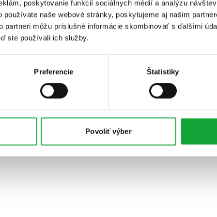
eklám, poskytovanie funkcií sociálnych médií a analýzu návšte
o používate naše webové stránky, poskytujeme aj našim partner
to partneri môžu príslušné informácie skombinovať s ďalšími údaj
ď ste používali ich služby.
Preferencie
Štatistiky
Povoliť výber