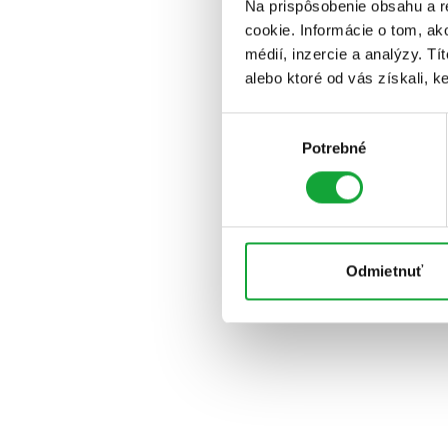
Na prispôsobenie obsahu a r
cookie. Informácie o tom, ak
médií, inzercie a analýzy. Tí
alebo ktoré od vás získali, ke
Výber
Potrebné
súhlasu
Odmietnuť