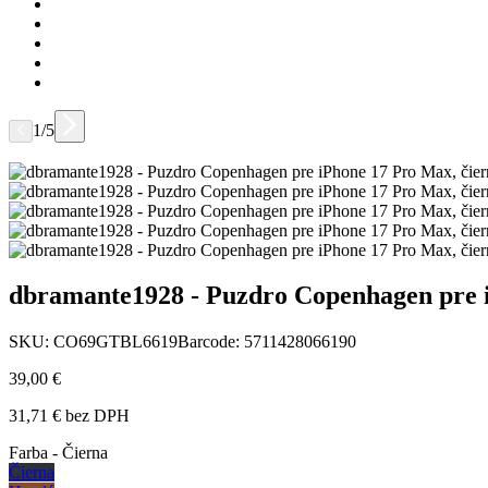
1/5
dbramante1928 - Puzdro Copenhagen pre 
SKU: CO69GTBL6619
Barcode: 5711428066190
39,00 €
31,71 € bez DPH
Farba - Čierna
Čierna