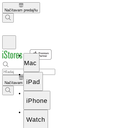
Načítavam predajňu
Mac
iPad
Načítavam predajňu
iPhone
Watch