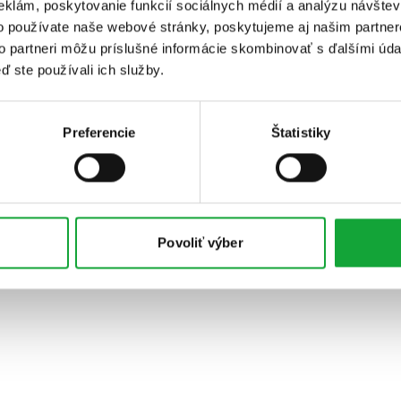
eklám, poskytovanie funkcií sociálnych médií a analýzu návšte
o používate naše webové stránky, poskytujeme aj našim partner
to partneri môžu príslušné informácie skombinovať s ďalšími údaj
ď ste používali ich služby.
Preferencie
Štatistiky
Povoliť výber