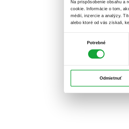
Na prispôsobenie obsahu a r
cookie. Informácie o tom, ak
médií, inzercie a analýzy. Tí
alebo ktoré od vás získali, ke
Výber
Potrebné
súhlasu
Odmietnuť