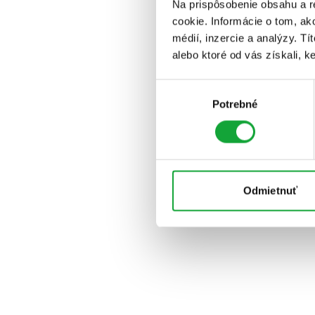
Na prispôsobenie obsahu a r
cookie. Informácie o tom, ak
médií, inzercie a analýzy. Tí
alebo ktoré od vás získali, ke
Výber
Potrebné
súhlasu
Odmietnuť