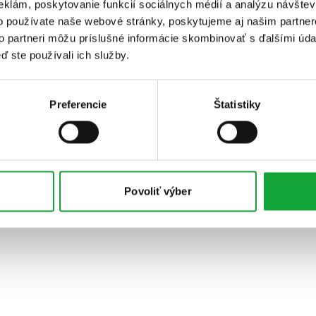
eklám, poskytovanie funkcií sociálnych médií a analýzu návšte
o používate naše webové stránky, poskytujeme aj našim partner
to partneri môžu príslušné informácie skombinovať s ďalšími údaj
ď ste používali ich služby.
Preferencie
Štatistiky
Povoliť výber