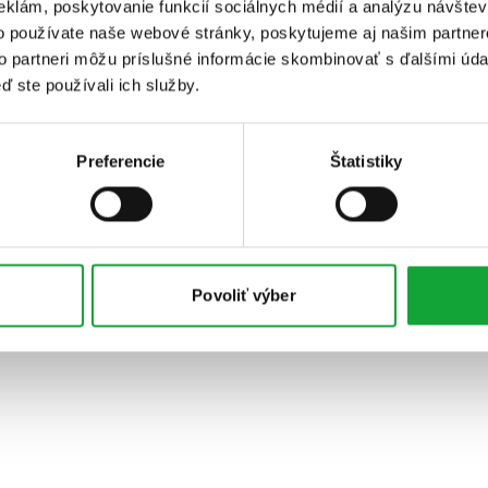
eklám, poskytovanie funkcií sociálnych médií a analýzu návšte
o používate naše webové stránky, poskytujeme aj našim partner
to partneri môžu príslušné informácie skombinovať s ďalšími údaj
ď ste používali ich služby.
Preferencie
Štatistiky
Povoliť výber