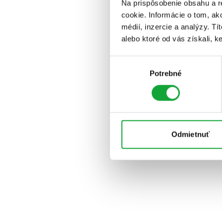
Na prispôsobenie obsahu a r
cookie. Informácie o tom, ak
médií, inzercie a analýzy. Tí
alebo ktoré od vás získali, ke
Výber
Potrebné
súhlasu
Odmietnuť