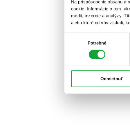
Na prispôsobenie obsahu a r
cookie. Informácie o tom, ak
médií, inzercie a analýzy. Tí
alebo ktoré od vás získali, ke
Výber
Potrebné
súhlasu
Odmietnuť