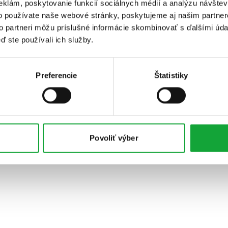
eklám, poskytovanie funkcií sociálnych médií a analýzu návšte
o používate naše webové stránky, poskytujeme aj našim partner
to partneri môžu príslušné informácie skombinovať s ďalšími údaj
ď ste používali ich služby.
Preferencie
Štatistiky
Povoliť výber