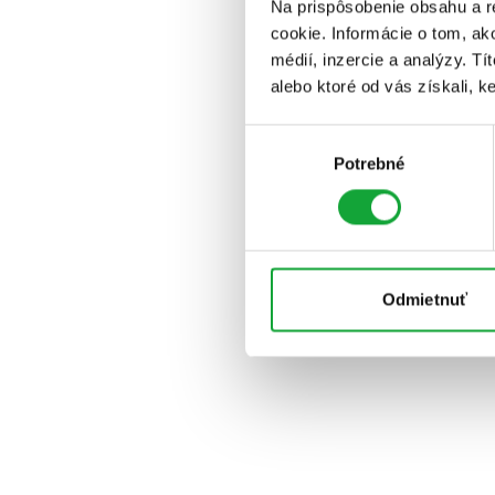
Na prispôsobenie obsahu a r
cookie. Informácie o tom, ak
médií, inzercie a analýzy. Tí
alebo ktoré od vás získali, ke
Výber
Potrebné
súhlasu
Odmietnuť