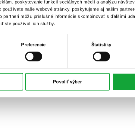
eklám, poskytovanie funkcií sociálnych médií a analýzu návšte
o používate naše webové stránky, poskytujeme aj našim partner
to partneri môžu príslušné informácie skombinovať s ďalšími údaj
ď ste používali ich služby.
Preferencie
Štatistiky
Povoliť výber