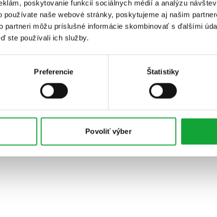
eklám, poskytovanie funkcií sociálnych médií a analýzu návšte
o používate naše webové stránky, poskytujeme aj našim partner
to partneri môžu príslušné informácie skombinovať s ďalšími údaj
ď ste používali ich služby.
Preferencie
Štatistiky
Povoliť výber