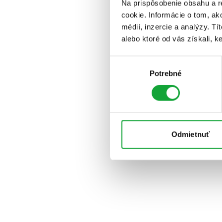
Na prispôsobenie obsahu a r
cookie. Informácie o tom, ak
médií, inzercie a analýzy. Tí
alebo ktoré od vás získali, ke
Výber
Potrebné
súhlasu
Odmietnuť