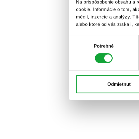
Na prispôsobenie obsahu a r
cookie. Informácie o tom, ak
médií, inzercie a analýzy. Tí
alebo ktoré od vás získali, ke
Výber
Potrebné
súhlasu
Odmietnuť