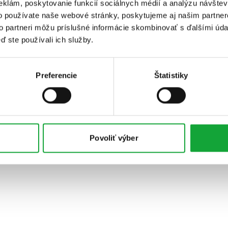
eklám, poskytovanie funkcií sociálnych médií a analýzu návšte
o používate naše webové stránky, poskytujeme aj našim partner
to partneri môžu príslušné informácie skombinovať s ďalšími údaj
ď ste používali ich služby.
Preferencie
Štatistiky
Povoliť výber