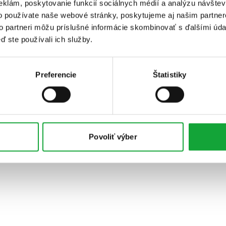
eklám, poskytovanie funkcií sociálnych médií a analýzu návšte
o používate naše webové stránky, poskytujeme aj našim partner
to partneri môžu príslušné informácie skombinovať s ďalšími údaj
ď ste používali ich služby.
Preferencie
Štatistiky
Povoliť výber