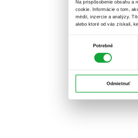
Na prispôsobenie obsahu a r
cookie. Informácie o tom, ak
médií, inzercie a analýzy. Tí
alebo ktoré od vás získali, ke
Výber
Potrebné
súhlasu
Odmietnuť