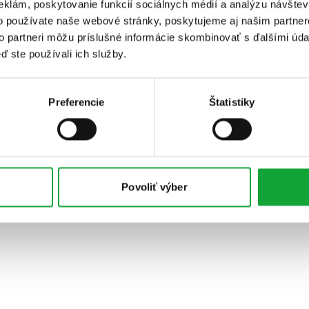
eklám, poskytovanie funkcií sociálnych médií a analýzu návšte
o používate naše webové stránky, poskytujeme aj našim partner
to partneri môžu príslušné informácie skombinovať s ďalšími údaj
ď ste používali ich služby.
Preferencie
Štatistiky
Povoliť výber