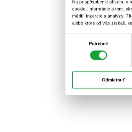
Na prispôsobenie obsahu a r
cookie. Informácie o tom, ak
médií, inzercie a analýzy. Tí
alebo ktoré od vás získali, ke
Výber
Potrebné
súhlasu
Odmietnuť