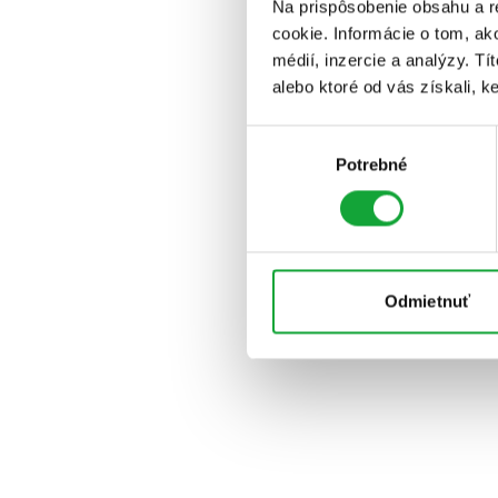
Na prispôsobenie obsahu a r
cookie. Informácie o tom, ak
médií, inzercie a analýzy. Tí
alebo ktoré od vás získali, ke
Výber
Potrebné
súhlasu
Odmietnuť