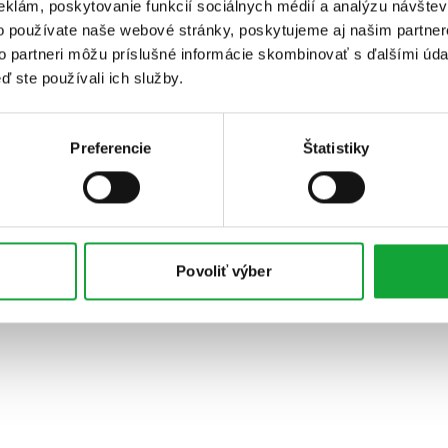
eklám, poskytovanie funkcií sociálnych médií a analýzu návšte
o používate naše webové stránky, poskytujeme aj našim partner
to partneri môžu príslušné informácie skombinovať s ďalšími údaj
ď ste používali ich služby.
Preferencie
Štatistiky
Povoliť výber