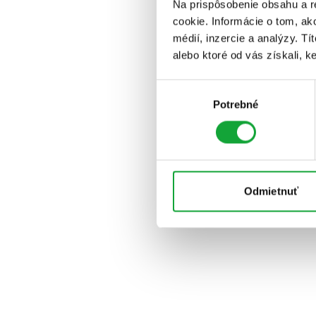
Na prispôsobenie obsahu a r
cookie. Informácie o tom, ak
médií, inzercie a analýzy. Tí
alebo ktoré od vás získali, ke
Výber
Potrebné
súhlasu
Odmietnuť