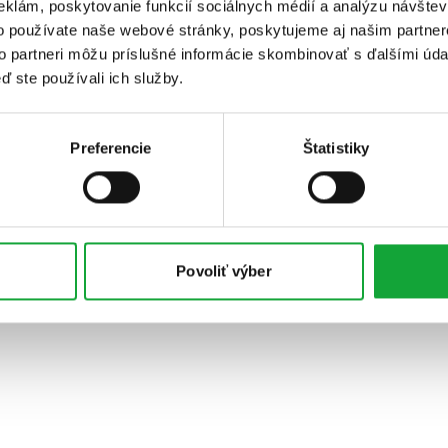
eklám, poskytovanie funkcií sociálnych médií a analýzu návšte
o používate naše webové stránky, poskytujeme aj našim partner
to partneri môžu príslušné informácie skombinovať s ďalšími údaj
ď ste používali ich služby.
Preferencie
Štatistiky
Povoliť výber