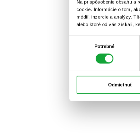
Na prispôsobenie obsahu a r
cookie. Informácie o tom, ak
médií, inzercie a analýzy. Tí
alebo ktoré od vás získali, ke
Výber
Potrebné
súhlasu
Odmietnuť