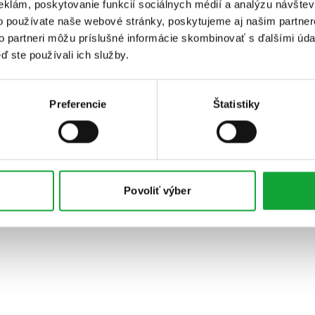
eklám, poskytovanie funkcií sociálnych médií a analýzu návšte
o používate naše webové stránky, poskytujeme aj našim partner
to partneri môžu príslušné informácie skombinovať s ďalšími údaj
ď ste používali ich služby.
Preferencie
Štatistiky
Povoliť výber