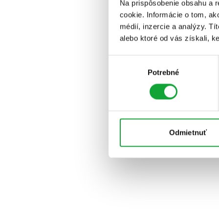
Na prispôsobenie obsahu a r
cookie. Informácie o tom, ak
médií, inzercie a analýzy. Tí
alebo ktoré od vás získali, ke
Výber
Potrebné
súhlasu
Odmietnuť