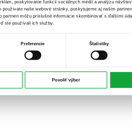
eklám, poskytovanie funkcií sociálnych médií a analýzu návšte
o používate naše webové stránky, poskytujeme aj našim partner
to partneri môžu príslušné informácie skombinovať s ďalšími údaj
ď ste používali ich služby.
Preferencie
Štatistiky
Povoliť výber