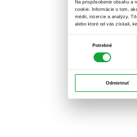
Na prispôsobenie obsahu a r
cookie. Informácie o tom, ak
médií, inzercie a analýzy. Tí
alebo ktoré od vás získali, ke
Výber
Potrebné
súhlasu
Odmietnuť