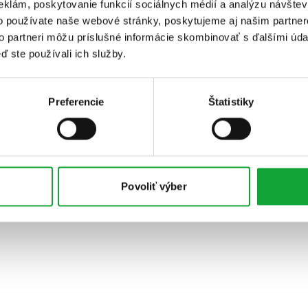
eklám, poskytovanie funkcií sociálnych médií a analýzu návšte
o používate naše webové stránky, poskytujeme aj našim partner
to partneri môžu príslušné informácie skombinovať s ďalšími údaj
ď ste používali ich služby.
Preferencie
Štatistiky
Povoliť výber